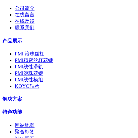
公司简介
在线留言
在线反馈
联系我们
产品展示
PMI 滚珠丝杠
PMI精密丝杠花键
PMI线性滑轨
PMI滚珠花键
PMI线性模组
KOYO轴承
解决方案
特色功能
网站地图
聚合标签