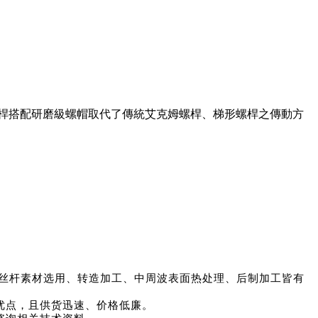
桿搭配研磨級螺帽取代了傳統艾克姆螺桿、梯形螺桿之傳動方
司从丝杆素材选用、转造加工、中周波表面热处理、后制加工皆有
优点，且供货迅速、价格低廉。