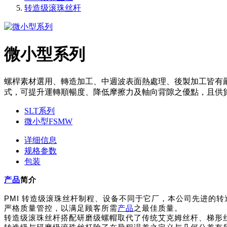
转造级滚珠丝杆
微小型系列
螺桿素材選用、轉造加工、中週波表面熱處理、後製加工皆有
式，可提升運轉順暢度、降低摩擦力及軸向背隙之優點，且供
SLT系列
微小型FSMW
详细信息
规格参数
包装
产品
简介
PMI
转造级滚珠丝杆制程、设备不同于它厂，本公司先进的转造
严格质量管控，以满足顾客所需
产品
之最佳质量。
转造级滚珠丝杆搭配研磨级螺帽取代了传统艾克姆丝杆、梯形