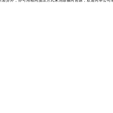
所差异外，亦可用相同预压方式来消除轴向背隙，欢迎向本公司