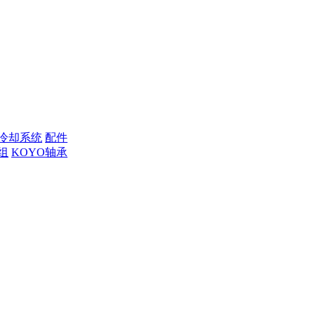
冷却系统
配件
组
KOYO轴承