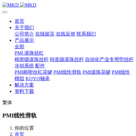
首页
关于我们
公司简介
在线留言
在线反馈
联系我们
产品展示
全部
PMI 滚珠丝杠
精密级滚珠丝杆
转造级滚珠丝杆
自动化产业专用型丝杆
冷却系统
配件
PMI精密丝杠花键
PMI线性滑轨
PMI滚珠花键
PMI线性
模组
KOYO轴承
解决方案
资料下载
繁体
PMI线性滑轨
你的位置
首页