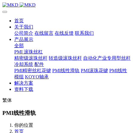
首页
关于我们
公司简介
在线留言
在线反馈
联系我们
产品展示
全部
PMI 滚珠丝杠
精密级滚珠丝杆
转造级滚珠丝杆
自动化产业专用型丝杆
冷却系统
配件
PMI精密丝杠花键
PMI线性滑轨
PMI滚珠花键
PMI线性
模组
KOYO轴承
解决方案
资料下载
繁体
PMI线性滑轨
你的位置
首页