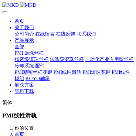
首页
关于我们
公司简介
在线留言
在线反馈
联系我们
产品展示
全部
PMI 滚珠丝杠
精密级滚珠丝杆
转造级滚珠丝杆
自动化产业专用型丝杆
冷却系统
配件
PMI精密丝杠花键
PMI线性滑轨
PMI滚珠花键
PMI线性
模组
KOYO轴承
解决方案
资料下载
繁体
PMI线性滑轨
你的位置
首页