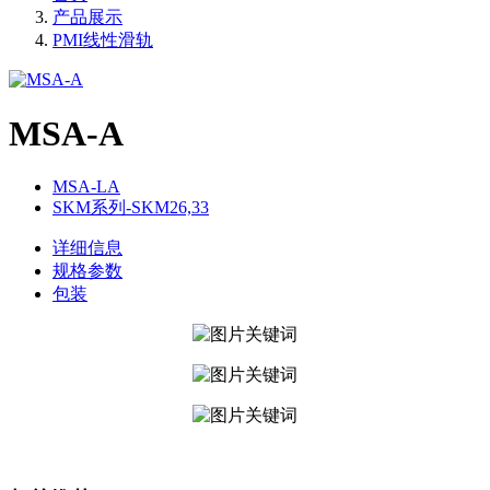
产品展示
PMI线性滑轨
MSA-A
MSA-LA
SKM系列-SKM26,33
详细信息
规格参数
包装