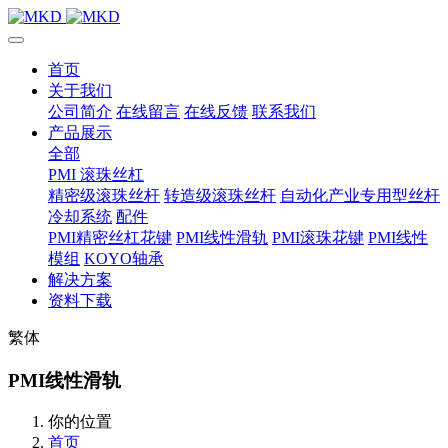
首页
关于我们
公司简介
在线留言
在线反馈
联系我们
产品展示
全部
PMI 滚珠丝杠
精密级滚珠丝杆
转造级滚珠丝杆
自动化产业专用型丝杆
冷却系统
配件
PMI精密丝杠花键
PMI线性滑轨
PMI滚珠花键
PMI线性
模组
KOYO轴承
解决方案
资料下载
繁体
PMI线性滑轨
你的位置
首页