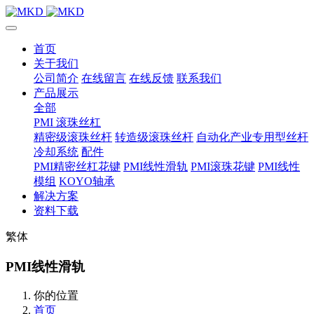
首页
关于我们
公司简介
在线留言
在线反馈
联系我们
产品展示
全部
PMI 滚珠丝杠
精密级滚珠丝杆
转造级滚珠丝杆
自动化产业专用型丝杆
冷却系统
配件
PMI精密丝杠花键
PMI线性滑轨
PMI滚珠花键
PMI线性
模组
KOYO轴承
解决方案
资料下载
繁体
PMI线性滑轨
你的位置
首页