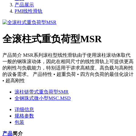
产品展示
PMI线性滑轨
全滚柱式重负荷型MSR
产品简介 MSR系列滚柱型线性滑轨由于使用滚柱滚动体取代
一般的钢珠滚动体，因此在相同尺寸的线性滑轨上可提供更高
的刚性与负载能力，特别适用于讲求高精度、高负载与高刚性
的设备需求。 产品特性 • 超重负荷 • 四方向负荷的最佳化设计
• 超高刚性
滚柱链带式重负荷型SMR
全钢珠式微小型MSC.MSD
详细信息
规格参数
包装
产品
简介