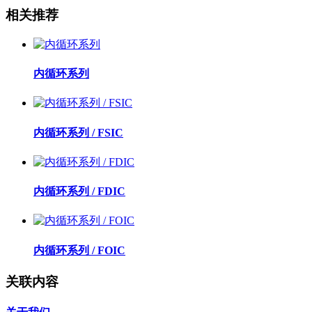
相关推荐
内循环系列
内循环系列 / FSIC
内循环系列 / FDIC
内循环系列 / FOIC
关联内容