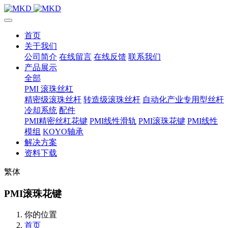
首页
关于我们
公司简介
在线留言
在线反馈
联系我们
产品展示
全部
PMI 滚珠丝杠
精密级滚珠丝杆
转造级滚珠丝杆
自动化产业专用型丝杆
冷却系统
配件
PMI精密丝杠花键
PMI线性滑轨
PMI滚珠花键
PMI线性
模组
KOYO轴承
解决方案
资料下载
繁体
PMI滚珠花键
你的位置
首页