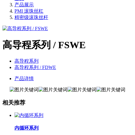
产品展示
PMI 滚珠丝杠
精密级滚珠丝杆
高导程系列 / FSWE
高导程系列
高导程系列 / FDWE
产品详情
相关推荐
内循环系列