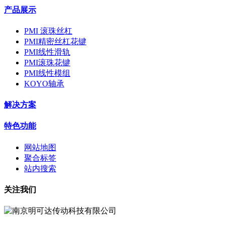
产品展示
PMI 滚珠丝杠
PMI精密丝杠花键
PMI线性滑轨
PMI滚珠花键
PMI线性模组
KOYO轴承
解决方案
特色功能
网站地图
聚合标签
站内搜索
关注我们